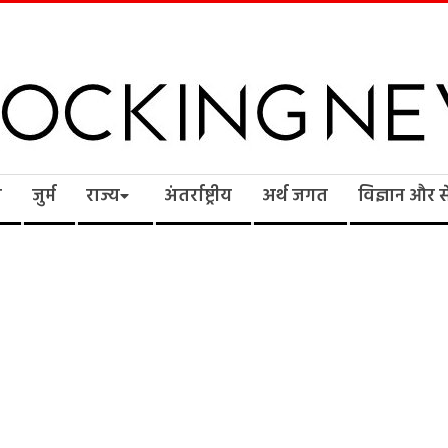
cking
ि
जुर्म
राज्य
अंतर्राष्ट्रीय
अर्थ जगत
विज्ञान और 
ws