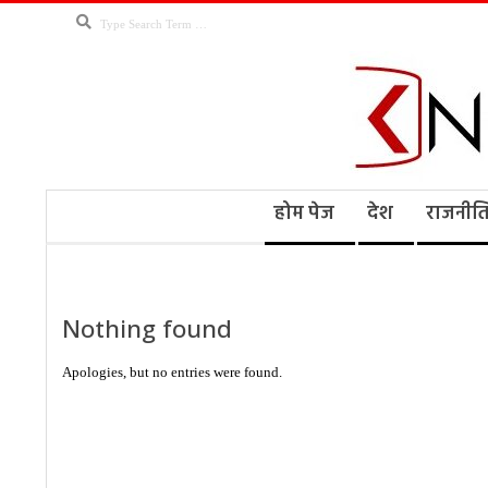
Skip
Search
to
content
Kno
Secondary
होम पेज
देश
राजनीत
Navigation
Menu
Ne
Nothing found
Apologies, but no entries were found.