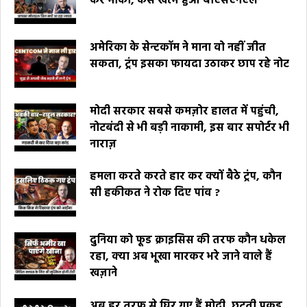
कर मौका, कैसे खत्म हुआ बीएसएनएल
अमेरिका के सेन्टकॉम ने माना वो नहीं जीत
सकता, ट्रंप इसका फायदा उठाकर छाप रहे नोट
मोदी सरकार सबसे कमज़ोर हालत में पहुंची,
नोटबंदी से भी बड़ी नाकामी, इस बार सपोर्टर भी
नाराज़
हमला करते करते हार कर क्यों बैठे ट्रंप, कौन
सी हकीकत ने रोक दिए पांव ?
दुनिया को फूड क्राइसिस की तरफ कौन धकेल
रहा, क्या अब भूखा मारकर भरे जाने वाले हैं
खज़ाने
अब हर तरफ से घिर गए हैं मोदी, छूटती पकड़