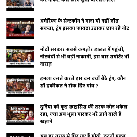
कर मौका, कैसे खत्म हुआ बीएसएनएल
अमेरिका के सेन्टकॉम ने माना वो नहीं जीत
सकता, ट्रंप इसका फायदा उठाकर छाप रहे नोट
मोदी सरकार सबसे कमज़ोर हालत में पहुंची,
नोटबंदी से भी बड़ी नाकामी, इस बार सपोर्टर भी
नाराज़
हमला करते करते हार कर क्यों बैठे ट्रंप, कौन
सी हकीकत ने रोक दिए पांव ?
दुनिया को फूड क्राइसिस की तरफ कौन धकेल
रहा, क्या अब भूखा मारकर भरे जाने वाले हैं
खज़ाने
अब हर तरफ से घिर गए हैं मोदी, छूटती पकड़