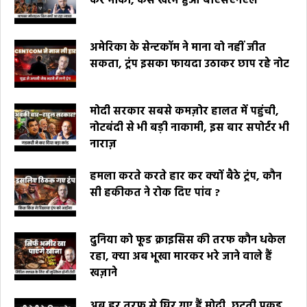
कर मौका, कैसे खत्म हुआ बीएसएनएल
अमेरिका के सेन्टकॉम ने माना वो नहीं जीत
सकता, ट्रंप इसका फायदा उठाकर छाप रहे नोट
मोदी सरकार सबसे कमज़ोर हालत में पहुंची,
नोटबंदी से भी बड़ी नाकामी, इस बार सपोर्टर भी
नाराज़
हमला करते करते हार कर क्यों बैठे ट्रंप, कौन
सी हकीकत ने रोक दिए पांव ?
दुनिया को फूड क्राइसिस की तरफ कौन धकेल
रहा, क्या अब भूखा मारकर भरे जाने वाले हैं
खज़ाने
अब हर तरफ से घिर गए हैं मोदी, छूटती पकड़