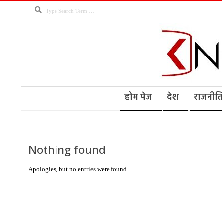
Skip
Search
to
content
Kno
Secondary
होम पेज
देश
राजनीत
Navigation
Menu
Ne
Nothing found
Apologies, but no entries were found.