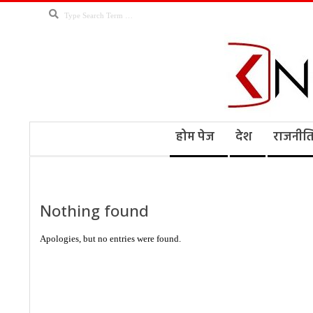
Skip
Search
to
content
Kno
Secondary
होम पेज
देश
राजनीत
Navigation
Menu
Ne
Nothing found
Apologies, but no entries were found.