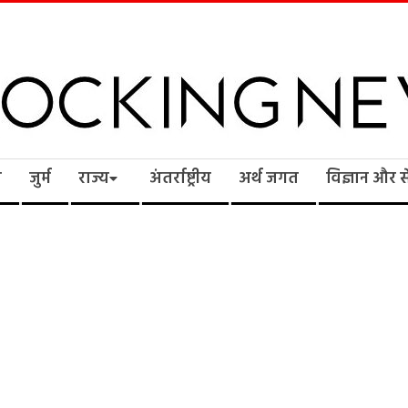
cking
ि
जुर्म
राज्य
अंतर्राष्ट्रीय
अर्थ जगत
विज्ञान और 
ws