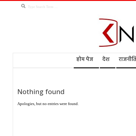
Skip
Search
to
content
Kno
Secondary
होम पेज
देश
राजनीत
Navigation
Menu
Ne
Nothing found
Apologies, but no entries were found.