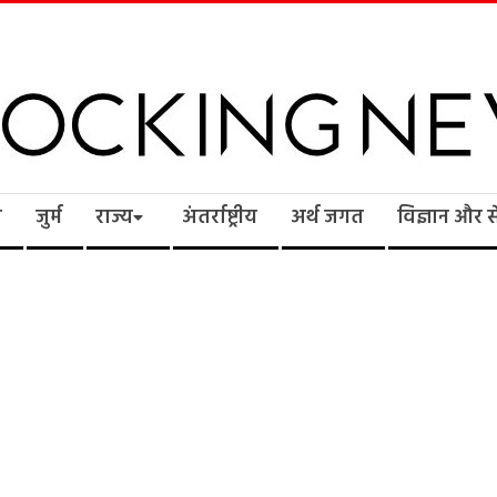
cking
ि
जुर्म
राज्य
अंतर्राष्ट्रीय
अर्थ जगत
विज्ञान और 
ws