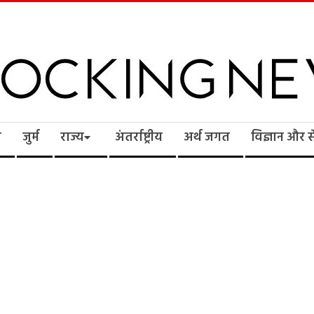
cking
ि
जुर्म
राज्य
अंतर्राष्ट्रीय
अर्थ जगत
विज्ञान और 
ws