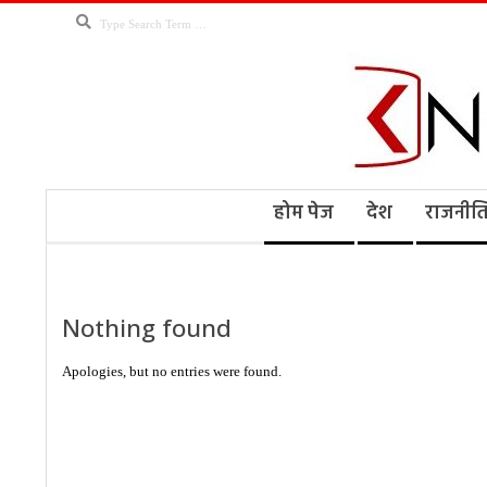
Skip
Search
to
content
Kno
Secondary
होम पेज
देश
राजनीत
Navigation
Menu
Ne
Nothing found
Apologies, but no entries were found.