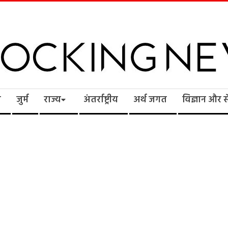
cking
ि
जुर्म
राज्य
अंतर्राष्ट्रीय
अर्थ जगत
विज्ञान और 
ws