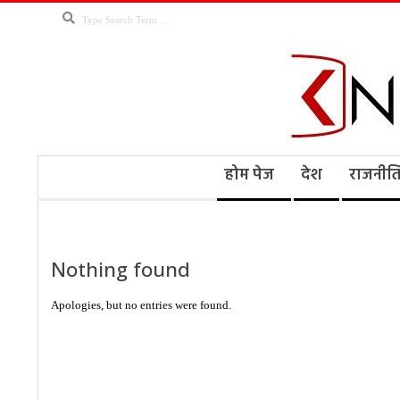
Skip
Search
to
content
Kno
Secondary
होम पेज
देश
राजनीत
Navigation
Menu
Ne
Nothing found
Apologies, but no entries were found.