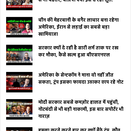
से भी बेहतर, बीजेपी क्यों इसे दे रही तूल.
चीन की मेहरबानी के बगैर लाचार बना रहेगा
अमेरिका, ईरान से लड़ाई का सबसे बड़ा
खामियाजा
सरकार क्यों दे रही है सारी शर्म ताक पर रख
कर मौका, कैसे खत्म हुआ बीएसएनएल
अमेरिका के सेन्टकॉम ने माना वो नहीं जीत
सकता, ट्रंप इसका फायदा उठाकर छाप रहे नोट
मोदी सरकार सबसे कमज़ोर हालत में पहुंची,
नोटबंदी से भी बड़ी नाकामी, इस बार सपोर्टर भी
नाराज़
हमला करते करते हार कर क्यों बैठे ट्रंप, कौन