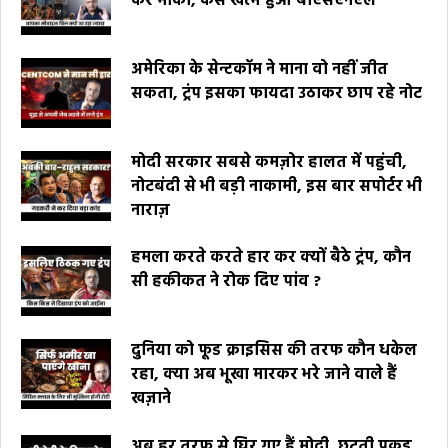
कर मौका, कैसे खत्म हुआ बीएसएनएल
अमेरिका के सेन्टकॉम ने माना वो नहीं जीत
सकता, ट्रंप इसका फायदा उठाकर छाप रहे नोट
मोदी सरकार सबसे कमज़ोर हालत में पहुंची,
नोटबंदी से भी बड़ी नाकामी, इस बार सपोर्टर भी
नाराज़
हमला करते करते हार कर क्यों बैठे ट्रंप, कौन
सी हकीकत ने रोक दिए पांव ?
दुनिया को फूड क्राइसिस की तरफ कौन धकेल
रहा, क्या अब भूखा मारकर भरे जाने वाले हैं
खज़ाने
अब हर तरफ से घिर गए हैं मोदी, छूटती पकड़