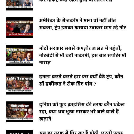
कर मौका, कैसे खत्म हुआ बीएसएनएल
अमेरिका के सेन्टकॉम ने माना वो नहीं जीत
सकता, ट्रंप इसका फायदा उठाकर छाप रहे नोट
मोदी सरकार सबसे कमज़ोर हालत में पहुंची,
नोटबंदी से भी बड़ी नाकामी, इस बार सपोर्टर भी
नाराज़
हमला करते करते हार कर क्यों बैठे ट्रंप, कौन
सी हकीकत ने रोक दिए पांव ?
दुनिया को फूड क्राइसिस की तरफ कौन धकेल
रहा, क्या अब भूखा मारकर भरे जाने वाले हैं
खज़ाने
अब हर तरफ से घिर गए हैं मोदी, छूटती पकड़