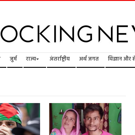
cking
ि
जुर्म
राज्य
अंतर्राष्ट्रीय
अर्थ जगत
विज्ञान और 
ws