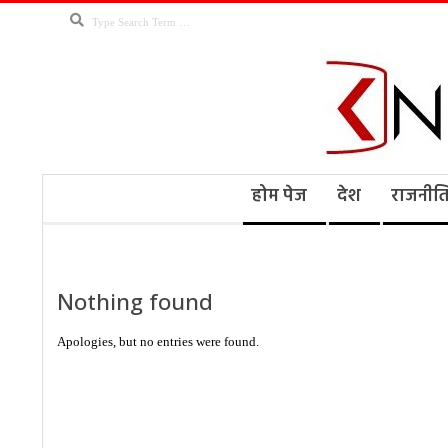
Skip
Search
to
content
Kno
Secondary
होम पेज
देश
राजनीत
Navigation
Menu
Ne
Nothing found
Apologies, but no entries were found.