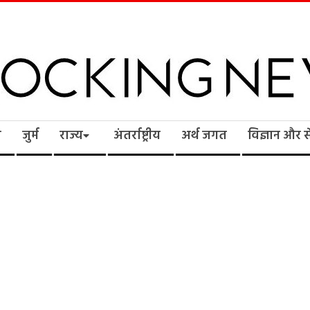
cking
ि
जुर्म
राज्य
अंतर्राष्ट्रीय
अर्थ जगत
विज्ञान और 
ws