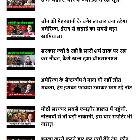
से भी बेहतर, बीजेपी क्यों इसे दे रही तूल.
चीन की मेहरबानी के बगैर लाचार बना रहेगा
अमेरिका, ईरान से लड़ाई का सबसे बड़ा
खामियाजा
सरकार क्यों दे रही है सारी शर्म ताक पर रख
कर मौका, कैसे खत्म हुआ बीएसएनएल
अमेरिका के सेन्टकॉम ने माना वो नहीं जीत
सकता, ट्रंप इसका फायदा उठाकर छाप रहे नोट
मोदी सरकार सबसे कमज़ोर हालत में पहुंची,
नोटबंदी से भी बड़ी नाकामी, इस बार सपोर्टर भी
नाराज़
हमला करते करते हार कर क्यों बैठे ट्रंप, कौन