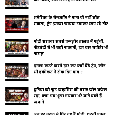
कर मौका, कैसे खत्म हुआ बीएसएनएल
अमेरिका के सेन्टकॉम ने माना वो नहीं जीत
सकता, ट्रंप इसका फायदा उठाकर छाप रहे नोट
मोदी सरकार सबसे कमज़ोर हालत में पहुंची,
नोटबंदी से भी बड़ी नाकामी, इस बार सपोर्टर भी
नाराज़
हमला करते करते हार कर क्यों बैठे ट्रंप, कौन
सी हकीकत ने रोक दिए पांव ?
दुनिया को फूड क्राइसिस की तरफ कौन धकेल
रहा, क्या अब भूखा मारकर भरे जाने वाले हैं
खज़ाने
अब हर तरफ से घिर गए हैं मोदी, छूटती पकड़