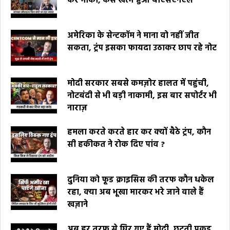
कर मौका, कैसे खत्म हुआ बीएसएनएल
अमेरिका के सेन्टकॉम ने माना वो नहीं जीत
सकता, ट्रंप इसका फायदा उठाकर छाप रहे नोट
मोदी सरकार सबसे कमज़ोर हालत में पहुंची,
नोटबंदी से भी बड़ी नाकामी, इस बार सपोर्टर भी
नाराज़
हमला करते करते हार कर क्यों बैठे ट्रंप, कौन
सी हकीकत ने रोक दिए पांव ?
दुनिया को फूड क्राइसिस की तरफ कौन धकेल
रहा, क्या अब भूखा मारकर भरे जाने वाले हैं
खज़ाने
अब हर तरफ से घिर गए हैं मोदी, छूटती पकड़