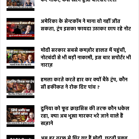
कर मौका, कैसे खत्म हुआ बीएसएनएल
अमेरिका के सेन्टकॉम ने माना वो नहीं जीत
सकता, ट्रंप इसका फायदा उठाकर छाप रहे नोट
मोदी सरकार सबसे कमज़ोर हालत में पहुंची,
नोटबंदी से भी बड़ी नाकामी, इस बार सपोर्टर भी
नाराज़
हमला करते करते हार कर क्यों बैठे ट्रंप, कौन
सी हकीकत ने रोक दिए पांव ?
दुनिया को फूड क्राइसिस की तरफ कौन धकेल
रहा, क्या अब भूखा मारकर भरे जाने वाले हैं
खज़ाने
अब हर तरफ से घिर गए हैं मोदी, छूटती पकड़