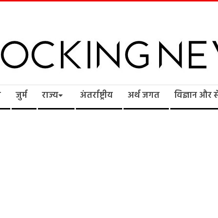
cking
ि
जुर्म
राज्य
अंतर्राष्ट्रीय
अर्थ जगत
विज्ञान और 
ws