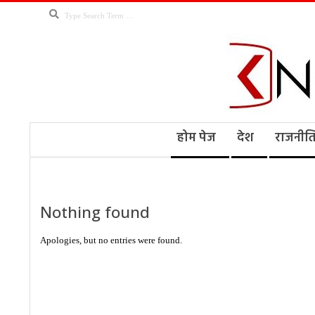
Skip
Search
to
content
Kno
Secondary
होम पेज
देश
राजनीत
Navigation
Menu
Ne
Nothing found
Apologies, but no entries were found.