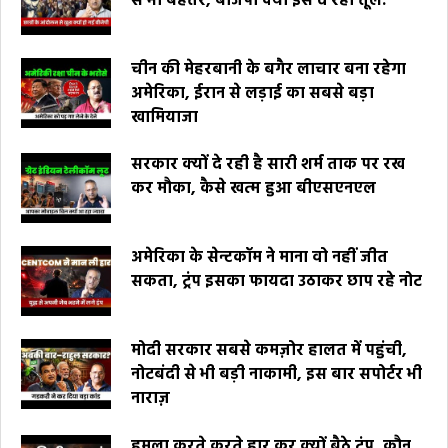
से भी बेहतर, बीजेपी क्यों इसे दे रही तूल.
चीन की मेहरबानी के बगैर लाचार बना रहेगा
अमेरिका, ईरान से लड़ाई का सबसे बड़ा
खामियाजा
सरकार क्यों दे रही है सारी शर्म ताक पर रख
कर मौका, कैसे खत्म हुआ बीएसएनएल
अमेरिका के सेन्टकॉम ने माना वो नहीं जीत
सकता, ट्रंप इसका फायदा उठाकर छाप रहे नोट
मोदी सरकार सबसे कमज़ोर हालत में पहुंची,
नोटबंदी से भी बड़ी नाकामी, इस बार सपोर्टर भी
नाराज़
हमला करते करते हार कर क्यों बैठे ट्रंप, कौन