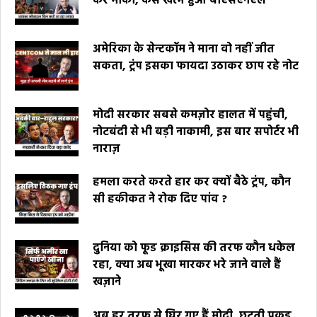
कर मौका, कैसे खत्म हुआ बीएसएनएल
अमेरिका के सेन्टकॉम ने माना वो नहीं जीत
सकता, ट्रंप इसका फायदा उठाकर छाप रहे नोट
मोदी सरकार सबसे कमज़ोर हालत में पहुंची,
नोटबंदी से भी बड़ी नाकामी, इस बार सपोर्टर भी
नाराज़
हमला करते करते हार कर क्यों बैठे ट्रंप, कौन
सी हकीकत ने रोक दिए पांव ?
दुनिया को फूड क्राइसिस की तरफ कौन धकेल
रहा, क्या अब भूखा मारकर भरे जाने वाले हैं
खज़ाने
अब हर तरफ से घिर गए हैं मोदी, छूटती पकड़