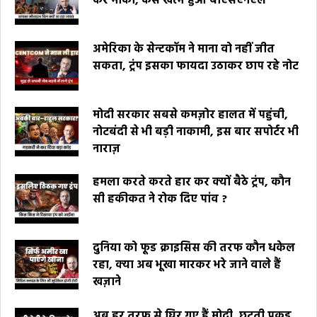
कर मौका, कैसे खत्म हुआ बीएसएनएल
अमेरिका के सेन्टकॉम ने माना वो नहीं जीत
सकता, ट्रंप इसका फायदा उठाकर छाप रहे नोट
मोदी सरकार सबसे कमज़ोर हालत में पहुंची,
नोटबंदी से भी बड़ी नाकामी, इस बार सपोर्टर भी
नाराज़
हमला करते करते हार कर क्यों बैठे ट्रंप, कौन
सी हकीकत ने रोक दिए पांव ?
दुनिया को फूड क्राइसिस की तरफ कौन धकेल
रहा, क्या अब भूखा मारकर भरे जाने वाले हैं
खज़ाने
अब हर तरफ से घिर गए हैं मोदी, छूटती पकड़