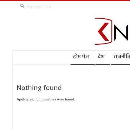
Skip
Search
to
content
Kno
Secondary
होम पेज
देश
राजनीत
Navigation
Menu
Ne
Nothing found
Apologies, but no entries were found.