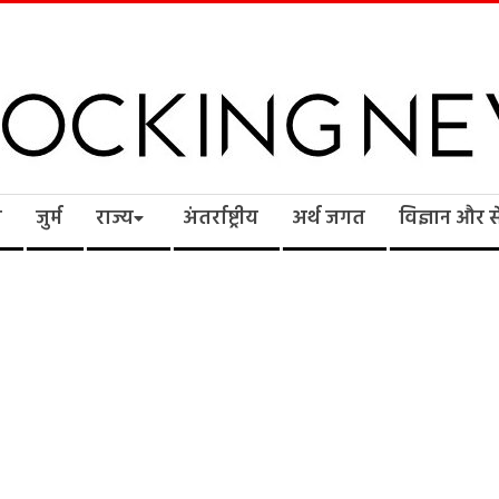
cking
ि
जुर्म
राज्य
अंतर्राष्ट्रीय
अर्थ जगत
विज्ञान और 
ws