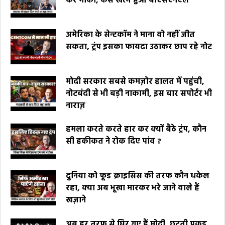
कर मौका, कैसे खत्म हुआ बीएसएनएल
अमेरिका के सेन्टकॉम ने माना वो नहीं जीत
सकता, ट्रंप इसका फायदा उठाकर छाप रहे नोट
मोदी सरकार सबसे कमज़ोर हालत में पहुंची,
नोटबंदी से भी बड़ी नाकामी, इस बार सपोर्टर भी
नाराज़
हमला करते करते हार कर क्यों बैठे ट्रंप, कौन
सी हकीकत ने रोक दिए पांव ?
दुनिया को फूड क्राइसिस की तरफ कौन धकेल
रहा, क्या अब भूखा मारकर भरे जाने वाले हैं
खज़ाने
अब हर तरफ से घिर गए हैं मोदी, छूटती पकड़