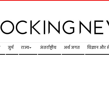
cking
ि
जुर्म
राज्य
अंतर्राष्ट्रीय
अर्थ जगत
विज्ञान और 
ws