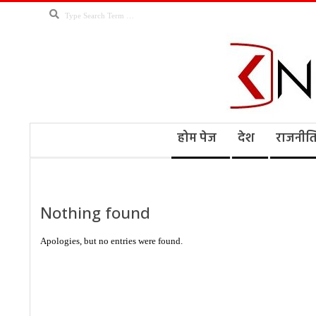
Skip
Search
to
content
Kno
Secondary
होम पेज
देश
राजनीत
Navigation
Menu
Ne
Nothing found
Apologies, but no entries were found.