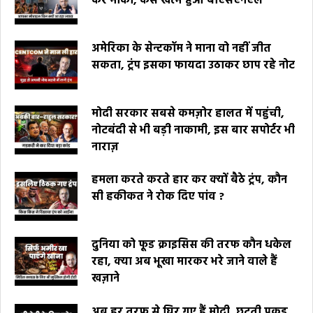
कर मौका, कैसे खत्म हुआ बीएसएनएल
अमेरिका के सेन्टकॉम ने माना वो नहीं जीत
सकता, ट्रंप इसका फायदा उठाकर छाप रहे नोट
मोदी सरकार सबसे कमज़ोर हालत में पहुंची,
नोटबंदी से भी बड़ी नाकामी, इस बार सपोर्टर भी
नाराज़
हमला करते करते हार कर क्यों बैठे ट्रंप, कौन
सी हकीकत ने रोक दिए पांव ?
दुनिया को फूड क्राइसिस की तरफ कौन धकेल
रहा, क्या अब भूखा मारकर भरे जाने वाले हैं
खज़ाने
अब हर तरफ से घिर गए हैं मोदी, छूटती पकड़