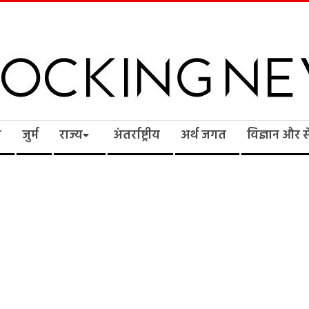
cking
ि
जुर्म
राज्य
अंतर्राष्ट्रीय
अर्थ जगत
विज्ञान और 
ws