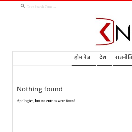
Skip
Search
to
content
Kno
Secondary
होम पेज
देश
राजनीत
Navigation
Menu
Ne
Nothing found
Apologies, but no entries were found.