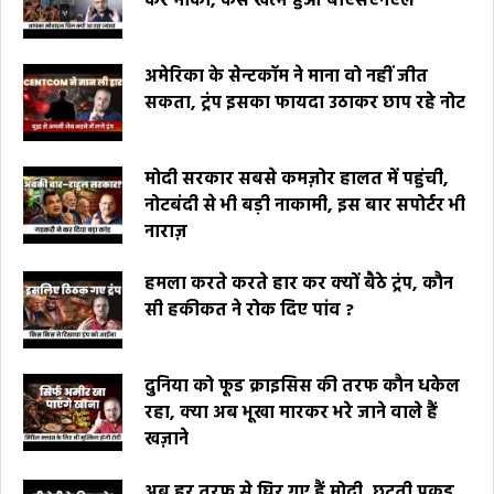
कर मौका, कैसे खत्म हुआ बीएसएनएल
अमेरिका के सेन्टकॉम ने माना वो नहीं जीत
सकता, ट्रंप इसका फायदा उठाकर छाप रहे नोट
मोदी सरकार सबसे कमज़ोर हालत में पहुंची,
नोटबंदी से भी बड़ी नाकामी, इस बार सपोर्टर भी
नाराज़
हमला करते करते हार कर क्यों बैठे ट्रंप, कौन
सी हकीकत ने रोक दिए पांव ?
दुनिया को फूड क्राइसिस की तरफ कौन धकेल
रहा, क्या अब भूखा मारकर भरे जाने वाले हैं
खज़ाने
अब हर तरफ से घिर गए हैं मोदी, छूटती पकड़