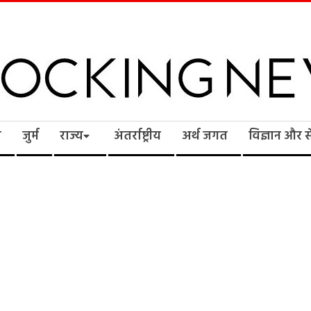
cking
ि
जुर्म
राज्य
अंतर्राष्ट्रीय
अर्थ जगत
विज्ञान और 
ws