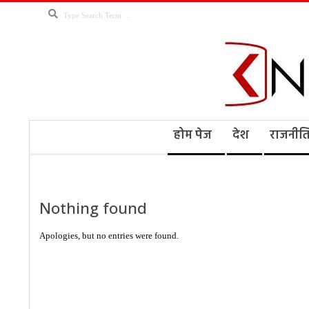
Skip
Search
to
content
Kno
Secondary
होम पेज
देश
राजनीत
Navigation
Menu
Ne
Nothing found
Apologies, but no entries were found.