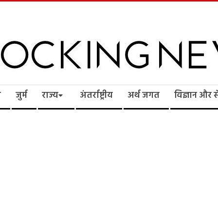
cking
ि
जुर्म
राज्य
अंतर्राष्ट्रीय
अर्थ जगत
विज्ञान और 
ws