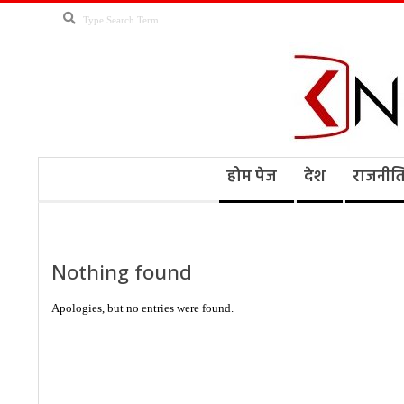
Skip
Search
to
content
Kno
Secondary
होम पेज
देश
राजनीत
Navigation
Menu
Ne
Nothing found
Apologies, but no entries were found.