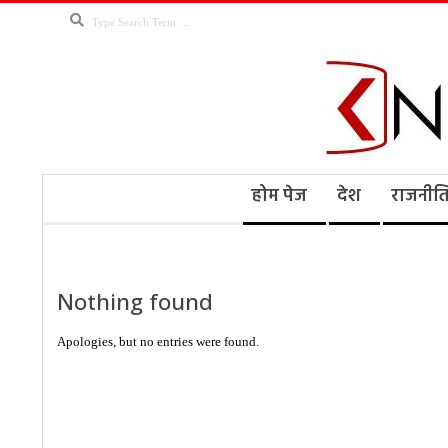
Skip
Search
to
content
Kno
Secondary
होम पेज
देश
राजनीत
Navigation
Menu
Ne
Nothing found
Apologies, but no entries were found.