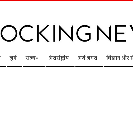
cking
ि
जुर्म
राज्य
अंतर्राष्ट्रीय
अर्थ जगत
विज्ञान और 
ws