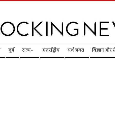
cking
ि
जुर्म
राज्य
अंतर्राष्ट्रीय
अर्थ जगत
विज्ञान और 
ws