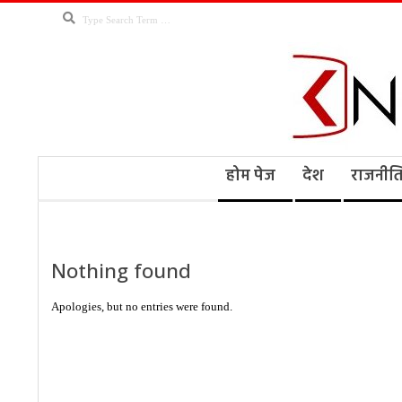
Skip
Search
to
content
Kno
Secondary
होम पेज
देश
राजनीत
Navigation
Menu
Ne
Nothing found
Apologies, but no entries were found.