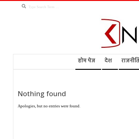
Skip
Search
to
content
Kno
Secondary
होम पेज
देश
राजनीत
Navigation
Menu
Ne
Nothing found
Apologies, but no entries were found.