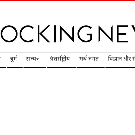
cking
ि
जुर्म
राज्य
अंतर्राष्ट्रीय
अर्थ जगत
विज्ञान और 
ws