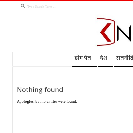
Skip
Search
to
content
Kno
Secondary
होम पेज
देश
राजनीत
Navigation
Menu
Ne
Nothing found
Apologies, but no entries were found.