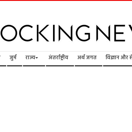
cking
ि
जुर्म
राज्य
अंतर्राष्ट्रीय
अर्थ जगत
विज्ञान और 
ws