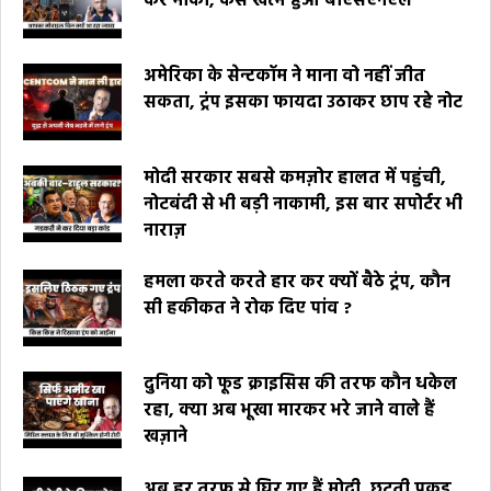
कर मौका, कैसे खत्म हुआ बीएसएनएल
अमेरिका के सेन्टकॉम ने माना वो नहीं जीत
सकता, ट्रंप इसका फायदा उठाकर छाप रहे नोट
मोदी सरकार सबसे कमज़ोर हालत में पहुंची,
नोटबंदी से भी बड़ी नाकामी, इस बार सपोर्टर भी
नाराज़
हमला करते करते हार कर क्यों बैठे ट्रंप, कौन
सी हकीकत ने रोक दिए पांव ?
दुनिया को फूड क्राइसिस की तरफ कौन धकेल
रहा, क्या अब भूखा मारकर भरे जाने वाले हैं
खज़ाने
अब हर तरफ से घिर गए हैं मोदी, छूटती पकड़