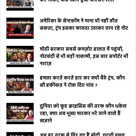
कर मौका, कैसे खत्म हुआ बीएसएनएल
अमेरिका के सेन्टकॉम ने माना वो नहीं जीत
सकता, ट्रंप इसका फायदा उठाकर छाप रहे नोट
मोदी सरकार सबसे कमज़ोर हालत में पहुंची,
नोटबंदी से भी बड़ी नाकामी, इस बार सपोर्टर भी
नाराज़
हमला करते करते हार कर क्यों बैठे ट्रंप, कौन
सी हकीकत ने रोक दिए पांव ?
दुनिया को फूड क्राइसिस की तरफ कौन धकेल
रहा, क्या अब भूखा मारकर भरे जाने वाले हैं
खज़ाने
अब हर तरफ से घिर गए हैं मोदी, छूटती पकड़