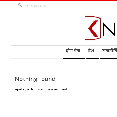
Skip
Search
to
content
Kno
Secondary
होम पेज
देश
राजनीत
Navigation
Menu
Ne
Nothing found
Apologies, but no entries were found.