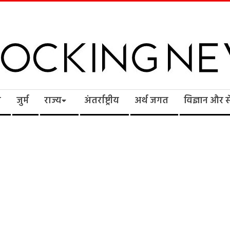
cking
ि
जुर्म
राज्य
अंतर्राष्ट्रीय
अर्थ जगत
विज्ञान और 
ws