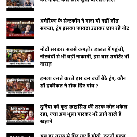
कर मौका, कैसे खत्म हुआ बीएसएनएल
अमेरिका के सेन्टकॉम ने माना वो नहीं जीत
सकता, ट्रंप इसका फायदा उठाकर छाप रहे नोट
मोदी सरकार सबसे कमज़ोर हालत में पहुंची,
नोटबंदी से भी बड़ी नाकामी, इस बार सपोर्टर भी
नाराज़
हमला करते करते हार कर क्यों बैठे ट्रंप, कौन
सी हकीकत ने रोक दिए पांव ?
दुनिया को फूड क्राइसिस की तरफ कौन धकेल
रहा, क्या अब भूखा मारकर भरे जाने वाले हैं
खज़ाने
अब हर तरफ से घिर गए हैं मोदी, छूटती पकड़