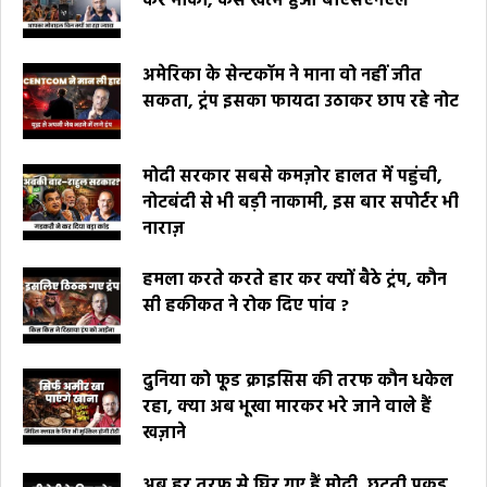
कर मौका, कैसे खत्म हुआ बीएसएनएल
अमेरिका के सेन्टकॉम ने माना वो नहीं जीत
सकता, ट्रंप इसका फायदा उठाकर छाप रहे नोट
मोदी सरकार सबसे कमज़ोर हालत में पहुंची,
नोटबंदी से भी बड़ी नाकामी, इस बार सपोर्टर भी
नाराज़
हमला करते करते हार कर क्यों बैठे ट्रंप, कौन
सी हकीकत ने रोक दिए पांव ?
दुनिया को फूड क्राइसिस की तरफ कौन धकेल
रहा, क्या अब भूखा मारकर भरे जाने वाले हैं
खज़ाने
अब हर तरफ से घिर गए हैं मोदी, छूटती पकड़