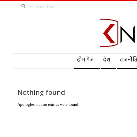
Skip
Search
to
content
Kno
Secondary
होम पेज
देश
राजनीत
Navigation
Menu
Ne
Nothing found
Apologies, but no entries were found.