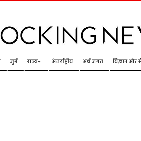
cking
ि
जुर्म
राज्य
अंतर्राष्ट्रीय
अर्थ जगत
विज्ञान और 
ws