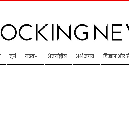
cking
ि
जुर्म
राज्य
अंतर्राष्ट्रीय
अर्थ जगत
विज्ञान और 
ws