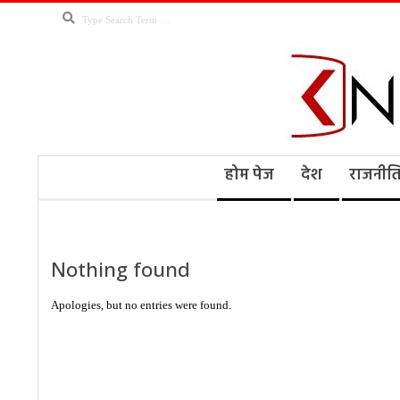
Skip
Search
to
content
Kno
Secondary
होम पेज
देश
राजनीत
Navigation
Menu
Ne
Nothing found
Apologies, but no entries were found.