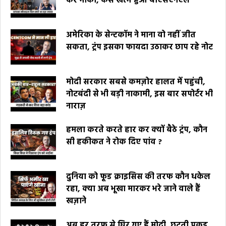
कर मौका, कैसे खत्म हुआ बीएसएनएल
अमेरिका के सेन्टकॉम ने माना वो नहीं जीत
सकता, ट्रंप इसका फायदा उठाकर छाप रहे नोट
मोदी सरकार सबसे कमज़ोर हालत में पहुंची,
नोटबंदी से भी बड़ी नाकामी, इस बार सपोर्टर भी
नाराज़
हमला करते करते हार कर क्यों बैठे ट्रंप, कौन
सी हकीकत ने रोक दिए पांव ?
दुनिया को फूड क्राइसिस की तरफ कौन धकेल
रहा, क्या अब भूखा मारकर भरे जाने वाले हैं
खज़ाने
अब हर तरफ से घिर गए हैं मोदी, छूटती पकड़