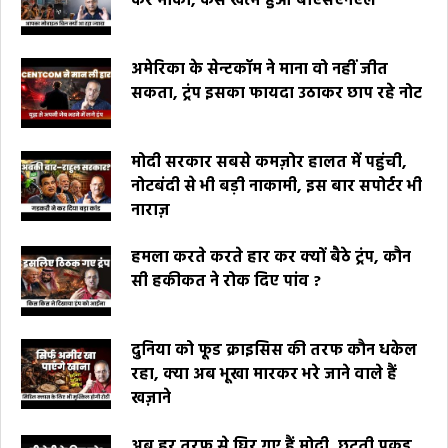
कर मौका, कैसे खत्म हुआ बीएसएनएल
अमेरिका के सेन्टकॉम ने माना वो नहीं जीत
सकता, ट्रंप इसका फायदा उठाकर छाप रहे नोट
मोदी सरकार सबसे कमज़ोर हालत में पहुंची,
नोटबंदी से भी बड़ी नाकामी, इस बार सपोर्टर भी
नाराज़
हमला करते करते हार कर क्यों बैठे ट्रंप, कौन
सी हकीकत ने रोक दिए पांव ?
दुनिया को फूड क्राइसिस की तरफ कौन धकेल
रहा, क्या अब भूखा मारकर भरे जाने वाले हैं
खज़ाने
अब हर तरफ से घिर गए हैं मोदी, छूटती पकड़