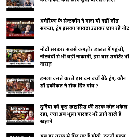
कर मौका, कैसे खत्म हुआ बीएसएनएल
अमेरिका के सेन्टकॉम ने माना वो नहीं जीत
सकता, ट्रंप इसका फायदा उठाकर छाप रहे नोट
मोदी सरकार सबसे कमज़ोर हालत में पहुंची,
नोटबंदी से भी बड़ी नाकामी, इस बार सपोर्टर भी
नाराज़
हमला करते करते हार कर क्यों बैठे ट्रंप, कौन
सी हकीकत ने रोक दिए पांव ?
दुनिया को फूड क्राइसिस की तरफ कौन धकेल
रहा, क्या अब भूखा मारकर भरे जाने वाले हैं
खज़ाने
अब हर तरफ से घिर गए हैं मोदी, छूटती पकड़