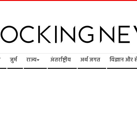
cking
ि
जुर्म
राज्य
अंतर्राष्ट्रीय
अर्थ जगत
विज्ञान और 
ws