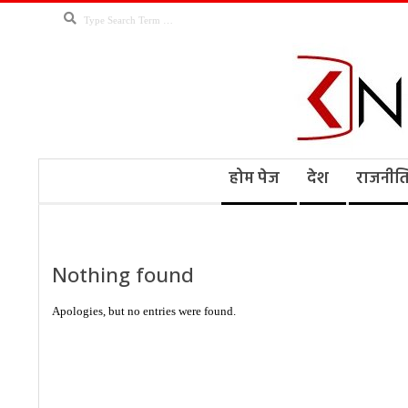
Skip
Search
to
content
Kno
Secondary
होम पेज
देश
राजनीत
Navigation
Menu
Ne
Nothing found
Apologies, but no entries were found.