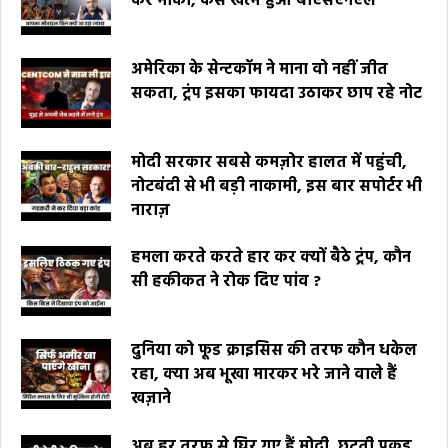
कर मौका, कैसे खत्म हुआ बीएसएनएल
अमेरिका के सेन्टकॉम ने माना वो नहीं जीत
सकता, ट्रंप इसका फायदा उठाकर छाप रहे नोट
मोदी सरकार सबसे कमज़ोर हालत में पहुंची,
नोटबंदी से भी बड़ी नाकामी, इस बार सपोर्टर भी
नाराज़
हमला करते करते हार कर क्यों बैठे ट्रंप, कौन
सी हकीकत ने रोक दिए पांव ?
दुनिया को फूड क्राइसिस की तरफ कौन धकेल
रहा, क्या अब भूखा मारकर भरे जाने वाले हैं
खज़ाने
अब हर तरफ से घिर गए हैं मोदी, छूटती पकड़