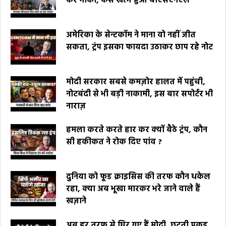
कर मौका, कैसे खत्म हुआ बीएसएनएल
अमेरिका के सेन्टकॉम ने माना वो नहीं जीत
सकता, ट्रंप इसका फायदा उठाकर छाप रहे नोट
मोदी सरकार सबसे कमज़ोर हालत में पहुंची,
नोटबंदी से भी बड़ी नाकामी, इस बार सपोर्टर भी
नाराज़
हमला करते करते हार कर क्यों बैठे ट्रंप, कौन
सी हकीकत ने रोक दिए पांव ?
दुनिया को फूड क्राइसिस की तरफ कौन धकेल
रहा, क्या अब भूखा मारकर भरे जाने वाले हैं
खज़ाने
अब हर तरफ से घिर गए हैं मोदी, छूटती पकड़