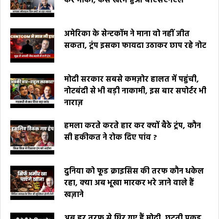
कर मौका, कैसे खत्म हुआ बीएसएनएल
अमेरिका के सेन्टकॉम ने माना वो नहीं जीत
सकता, ट्रंप इसका फायदा उठाकर छाप रहे नोट
मोदी सरकार सबसे कमज़ोर हालत में पहुंची,
नोटबंदी से भी बड़ी नाकामी, इस बार सपोर्टर भी
नाराज़
हमला करते करते हार कर क्यों बैठे ट्रंप, कौन
सी हकीकत ने रोक दिए पांव ?
दुनिया को फूड क्राइसिस की तरफ कौन धकेल
रहा, क्या अब भूखा मारकर भरे जाने वाले हैं
खज़ाने
अब हर तरफ से घिर गए हैं मोदी, छूटती पकड़