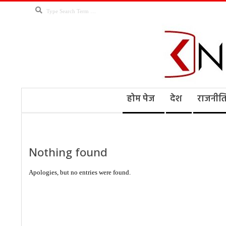
Skip
Search
to
content
Kno
Secondary
होम पेज
देश
राजनीत
Navigation
Menu
Ne
Nothing found
Apologies, but no entries were found.