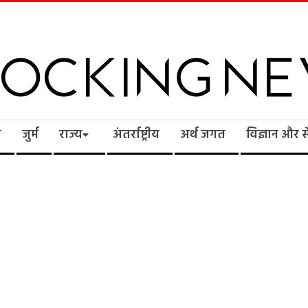
cking
ि
जुर्म
राज्य
अंतर्राष्ट्रीय
अर्थ जगत
विज्ञान और 
ws