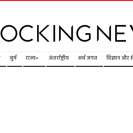
cking
ि
जुर्म
राज्य
अंतर्राष्ट्रीय
अर्थ जगत
विज्ञान और 
ws