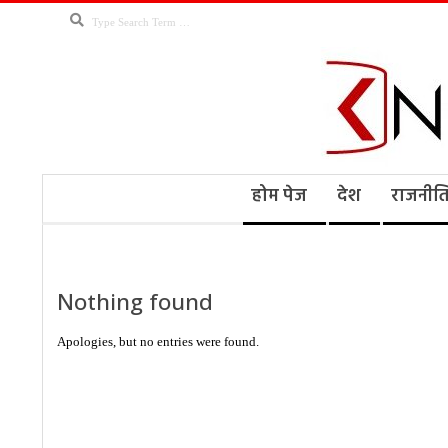
Skip
Search
to
content
Kno
Secondary
होम पेज
देश
राजनीत
Navigation
Menu
Ne
Nothing found
Apologies, but no entries were found.